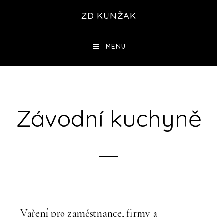
Skip
ZD KUNŽAK
to
content
MENU
Závodní kuchyně
Vaření pro zaměstnance, firmy a