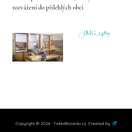
rozvážení do přilehlých obcí
Copyright © 2026 ·
Tiskbillboardu.cz
,
Created by